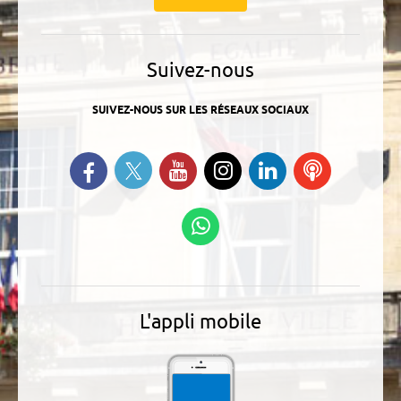
Suivez-nous
SUIVEZ-NOUS SUR LES RÉSEAUX SOCIAUX
Suivez-nous sur Twitter
Retrouvez-nous sur Facebook
Suivez-nous sur YouTube
Suivez-nous sur
Retrouvez-
Ecoutez
Instagram
nous sur
nos
Linkedin
Podcasts
Suivez-nous sur
WhatsApp
L'appli mobile