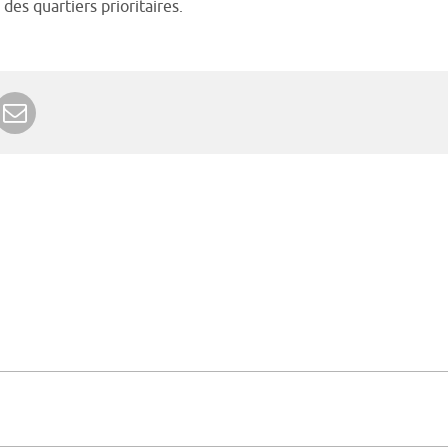
 des quartiers prioritaires.
r Google+
rimer
Envoyer à un ami