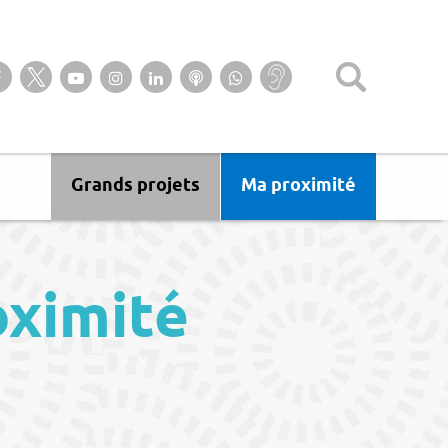
Suivez-nous sur notre page Facebook
Suivez-nous sur Twitter
Suivez-nous sur YouTube
Suivez-nous sur Instagram
Retrouvez-nous sur Linkedin
Ecoutez nos Podcasts
Suivez-nous sur
Baisse
WhatsApp
d’audition ?
Malentendant
? Sourd ?
Grands projets
Ma proximité
oximité