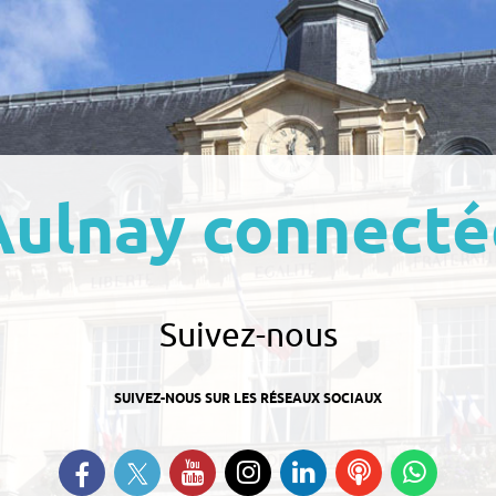
Aulnay connecté
Suivez-nous
SUIVEZ-NOUS SUR LES RÉSEAUX SOCIAUX
Suivez-nous sur Twitter
Retrouvez-nous sur Facebook
Suivez-nous sur YouTube
Suivez-nous sur
Retrouvez-nous
Ecoutez
Suive
Instagram
sur Linkedin
nos
nous s