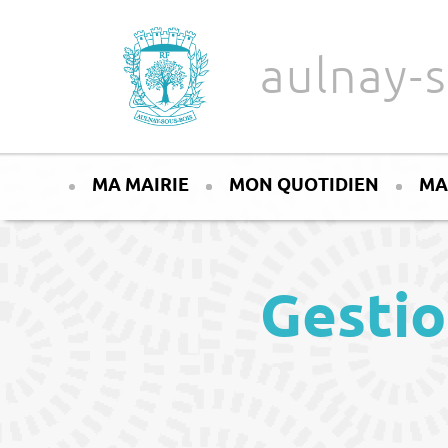
Aller au texte
Aller au menu
aulnay-s
Passer
Menu principal
au
MA MAIRIE
MON QUOTIDIEN
MA
contenu
Gestio