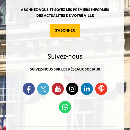
ABONNEZ-VOUS ET SOYEZ LES PREMIERS INFORMÉS
DES ACTUALITÉS DE VOTRE VILLE
S'ABONNER
Suivez-nous
SUIVEZ-NOUS SUR LES RÉSEAUX SOCIAUX
Suivez-nous sur Twitter
Retrouvez-nous sur Facebook
Suivez-nous sur YouTube
Suivez-nous sur
Retrouvez-
Ecoutez
Instagram
nous sur
nos
Linkedin
Podcasts
Suivez-nous sur
WhatsApp