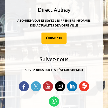
Direct Aulnay
ABONNEZ-VOUS ET SOYEZ LES PREMIERS INFORMÉS
DES ACTUALITÉS DE VOTRE VILLE
S'ABONNER
Suivez-nous
SUIVEZ-NOUS SUR LES RÉSEAUX SOCIAUX
Suivez-nous sur Twitter
Retrouvez-nous sur Facebook
Suivez-nous sur YouTube
Suivez-nous sur
Retrouvez-
Ecoutez
Instagram
nous sur
nos
Linkedin
Podcasts
Suivez-nous sur
WhatsApp