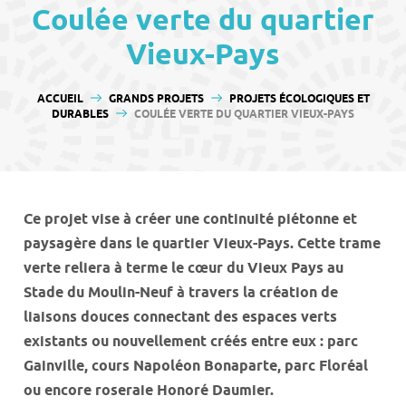
contenu
Coulée verte du quartier
Vieux-Pays
VOUS ÊTES ICI :
ACCUEIL
GRANDS PROJETS
PROJETS ÉCOLOGIQUES ET
DURABLES
COULÉE VERTE DU QUARTIER VIEUX-PAYS
Ce projet vise à créer une continuité piétonne et
paysagère dans le quartier Vieux-Pays. Cette trame
verte reliera à terme le cœur du Vieux Pays au
Stade du Moulin-Neuf à travers la création de
liaisons douces connectant des espaces verts
existants ou nouvellement créés entre eux : parc
Gainville, cours Napoléon Bonaparte, parc Floréal
ou encore roseraie Honoré Daumier.