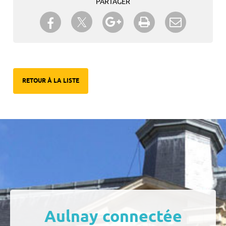
PARTAGER
Partager sur Twitter
Partager sur Facebook
Partager sur Google+
Imprimer
Envoyer à
un ami
RETOUR À LA LISTE
Aulnay connectée