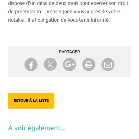
dispose d’un délai de deux mois pour exercer son droit
de préemption. Renseignez-vous auprès de votre
notaire : il a l’obligation de vous tenir informé.
PARTAGER
Partager sur Twitter
Partager sur Facebook
Partager sur Google+
Imprimer
Envoyer à
un ami
RETOUR À LA LISTE
A voir également...