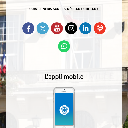
SUIVEZ-NOUS SUR LES RÉSEAUX SOCIAUX
Suivez-nous sur Twitter
Retrouvez-nous sur Facebook
Suivez-nous sur YouTube
Suivez-nous sur
Retrouvez-
Ecoutez
Instagram
nous sur
nos
Linkedin
Podcasts
Suivez-nous sur
WhatsApp
L'appli mobile