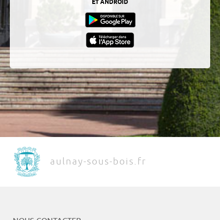
ET ANDROÏD
aulnay-sous-bois.fr