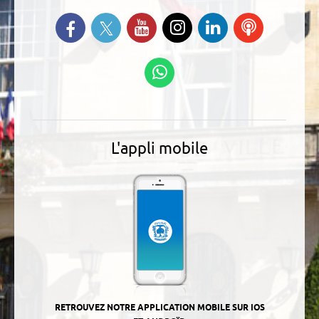
Suivez-nous sur Twitter
Retrouvez-nous sur Facebook
Suivez-nous sur YouTube
Suivez-nous sur
Retrouvez-
Ecoutez
Instagram
nous sur
nos
Linkedin
Podcasts
Suivez-nous sur
WhatsApp
L'appli mobile
RETROUVEZ NOTRE APPLICATION MOBILE SUR IOS