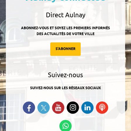
Direct Aulnay
ABONNEZ-VOUS ET SOYEZ LES PREMIERS INFORMÉS
DES ACTUALITÉS DE VOTRE VILLE
S'ABONNER
Suivez-nous
SUIVEZ-NOUS SUR LES RÉSEAUX SOCIAUX
Suivez-nous sur Twitter
Retrouvez-nous sur Facebook
Suivez-nous sur YouTube
Suivez-nous sur
Retrouvez-
Ecoutez
Instagram
nous sur
nos
Linkedin
Podcasts
Suivez-nous sur
WhatsApp