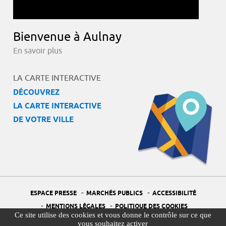
Bienvenue à Aulnay
En savoir plus
LA CARTE INTERACTIVE
DÉCOUVREZ
LA CARTE INTERACTIVE
DE VOTRE VILLE
-
-
ESPACE PRESSE
MARCHÉS PUBLICS
ACCESSIBILITÉ
-
-
MENTIONS LÉGALES
POLITIQUE DES COOKIES
Ce site utilise des cookies et vous donne le contrôle sur ce que
-
-
PORTAIL DÉLÉGUÉ À LA PROTECTION DES DONNÉES
PLAN DU SITE
vous souhaitez activer