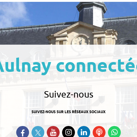
Aulnay connecté
Suivez-nous
SUIVEZ-NOUS SUR LES RÉSEAUX SOCIAUX
Suivez-nous sur Twitter
Retrouvez-nous sur Facebook
Suivez-nous sur YouTube
Suivez-nous sur
Retrouvez-nous
Ecoutez
Suive
Instagram
sur Linkedin
nos
nous s