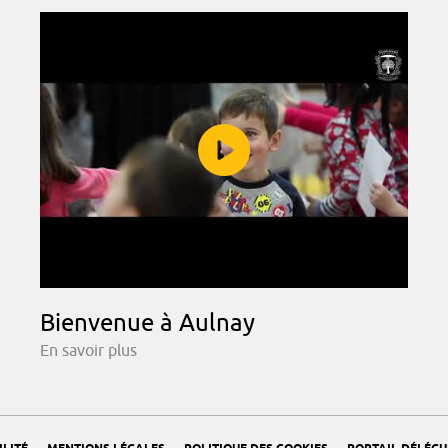
Bienvenue à Aulnay
En savoir plus
-
-
-