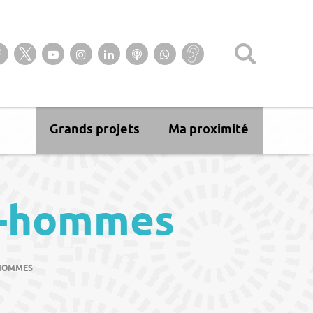
Suivez-nous sur notre page Facebook
Suivez-nous sur Twitter
Suivez-nous sur YouTube
Suivez-nous sur Instagram
Retrouvez-nous sur Linkedin
Ecoutez nos Podcasts
Suivez-nous sur
Baisse
WhatsApp
d’audition ?
Malentendant
? Sourd ?
Grands projets
Ma proximité
s-hommes
-HOMMES