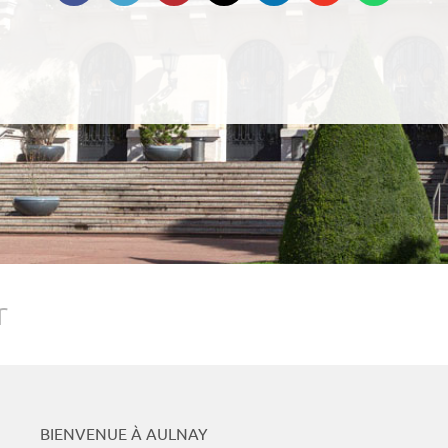
Podcasts
Whats
r
BIENVENUE À AULNAY