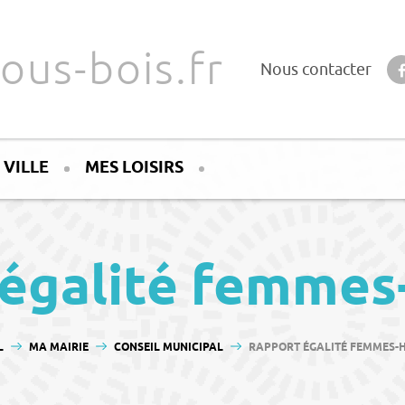
ous-bois.fr
Nous contacter
 VILLE
MES LOISIRS
 égalité femme
ES ICI :
L
MA MAIRIE
CONSEIL MUNICIPAL
RAPPORT ÉGALITÉ FEMMES