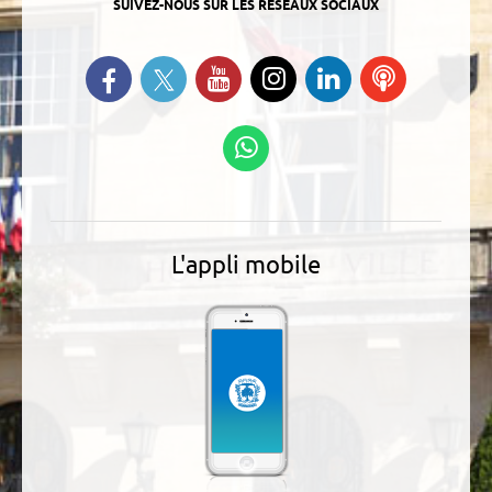
SUIVEZ-NOUS SUR LES RÉSEAUX SOCIAUX
Suivez-nous sur Twitter
Retrouvez-nous sur Facebook
Suivez-nous sur YouTube
Suivez-nous sur
Retrouvez-
Ecoutez
Instagram
nous sur
nos
Linkedin
Podcasts
Suivez-nous sur
WhatsApp
L'appli mobile