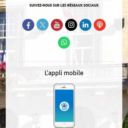
SUIVEZ-NOUS SUR LES RÉSEAUX SOCIAUX
Suivez-nous sur Twitter
Retrouvez-nous sur Facebook
Suivez-nous sur YouTube
Suivez-nous sur
Retrouvez-
Ecoutez
Instagram
nous sur
nos
Linkedin
Podcasts
Suivez-nous sur
WhatsApp
L'appli mobile