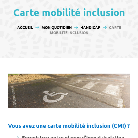
contenu
Carte mobilité inclusion
VOUS ÊTES ICI :
ACCUEIL
MON QUOTIDIEN
HANDICAP
CARTE
MOBILITÉ INCLUSION
Vous avez une carte mobilité inclusion
(CMI)
?