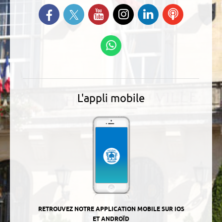
Suivez-nous sur Twitter
Retrouvez-nous sur Facebook
Suivez-nous sur YouTube
Suivez-nous sur
Retrouvez-
Ecoutez
Instagram
nous sur
nos
Linkedin
Podcasts
Suivez-nous sur
WhatsApp
L'appli mobile
RETROUVEZ NOTRE APPLICATION MOBILE SUR IOS
ET ANDROÏD