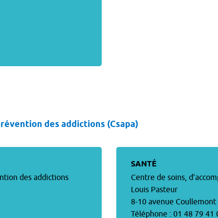
révention des addictions (Csapa)
SANTÉ
tion des addictions
Centre de soins, d’acco
Louis Pasteur
8-10 avenue Coullemont
Téléphone : 01 48 79 41 