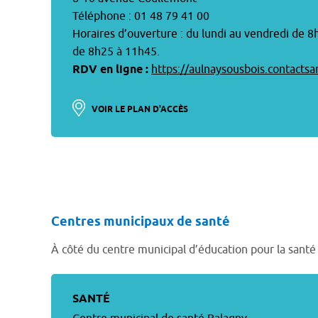
Téléphone : 01 48 79 41 00
Horaires d’ouverture : du lundi au vendredi de 8
de 8h25 à 11h45.
RDV en ligne :
https://aulnaysousbois.contactsan
VOIR LE PLAN D'ACCÈS
Centres municipaux de santé
À côté du centre municipal d’éducation pour la santé L
SANTÉ