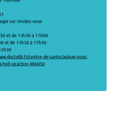
é Tourville
51
ogie sur rendez-vous
h30 et de 13h30 à 17h00
30 et de 13h30 à 17h30
 12h30
ww.doctolib.fr/centre-de-sante/aulnay-sous-
is?pid=practice-486050