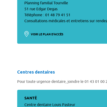
Planning familial Tourville
51 rue Edgar Degas
Téléphone : 01 48 79 41 51
Consultations médicales et entretiens sur rende
VOIR LE PLAN D'ACCÈS
Centres dentaires
Pour toute urgence dentaire, joindre le 01 43 01 00 
SANTÉ
Centre dentaire Louis Pasteur