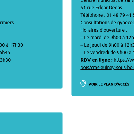
Centre municipal de sant
51 rue Edgar Degas
Téléphone : 01 48 79 41 
irmiers
Consultations de gynécol
Horaires d’ouverture :
– Le mardi de 9h00 à 12
h00 à 17h30
– Le jeudi de 9h00 à 12h
16h45
– Le vendredi de 9h00 à
13h30
RDV en ligne :
https://w
bois/cms-aulnay-sous-bo
VOIR LE PLAN D'ACCÈS