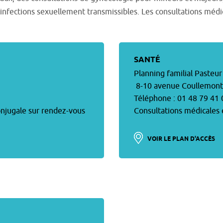
s infections sexuellement transmissibles. Les consultations médic
SANTÉ
Planning familial Pasteur
8-10 avenue Coullemont
Téléphone : 01 48 79 41 
conjugale sur rendez-vous
Consultations médicales 
VOIR LE PLAN D'ACCÈS