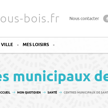
ous-bois.fr
Nous contacter
 VILLE
MES LOISIRS
s municipaux d
OUS ÊTES ICI :
CCUEIL
MON QUOTIDIEN
SANTÉ
CENTRES MUNICIPAUX DE SAN