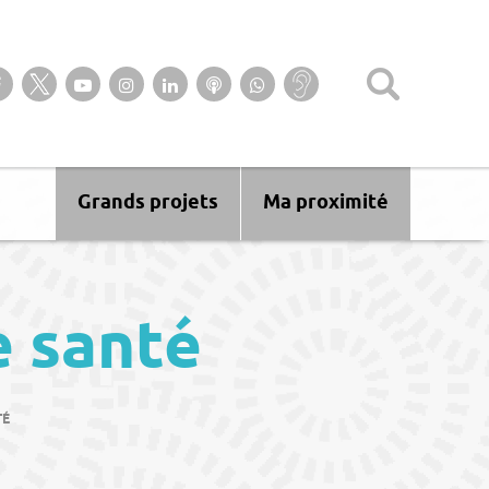
Suivez-nous sur notre page Facebook
Suivez-nous sur Twitter
Suivez-nous sur YouTube
Suivez-nous sur Instagram
Retrouvez-nous sur Linkedin
Ecoutez nos Podcasts
Suivez-nous sur
Baisse
WhatsApp
d’audition ?
Malentendant
? Sourd ?
Grands projets
Ma proximité
e santé
TÉ