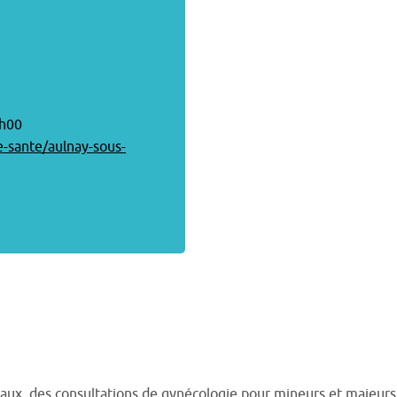
8h00
e-sante/aulnay-sous-
aux, des consultations de gynécologie pour mineurs et majeurs, d