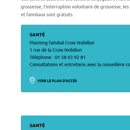
grossesse, l’interruption volontaire de grossesse, le
et familiaux sont gratuits.
SANTÉ
Planning familial Croix Nobillon
1 rue de la Croix Nobillon
Téléphone : 01 58 03 92 81
Consultations et entretiens avec la conseillère 
VOIR LE PLAN D'ACCÈS
SANTÉ