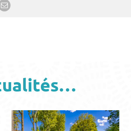
r Google+
rimer
Envoyer à un ami
tualités…