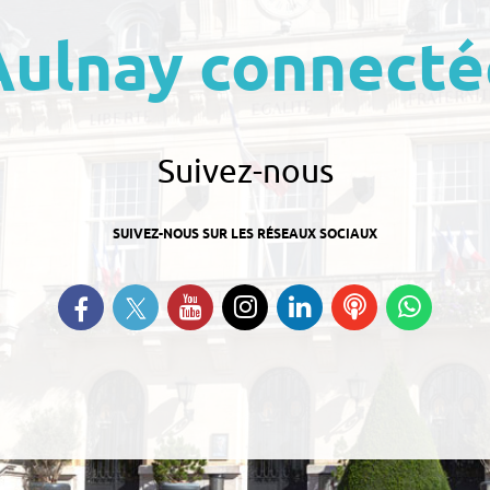
Aulnay connecté
Suivez-nous
SUIVEZ-NOUS SUR LES RÉSEAUX SOCIAUX
Suivez-nous sur Twitter
Retrouvez-nous sur Facebook
Suivez-nous sur YouTube
Suivez-nous sur
Retrouvez-nous
Ecoutez
Suive
Instagram
sur Linkedin
nos
nous s
Podcasts
Whats