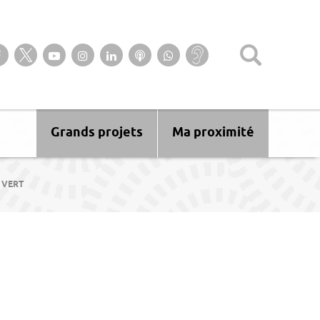
Suivez-nous sur notre page Facebook
Suivez-nous sur Twitter
Suivez-nous sur YouTube
Suivez-nous sur Instagram
Retrouvez-nous sur Linkedin
Ecoutez nos Podcasts
Suivez-nous sur
Baisse
WhatsApp
d’audition ?
Malentendant
? Sourd ?
Grands projets
Ma proximité
 VERT