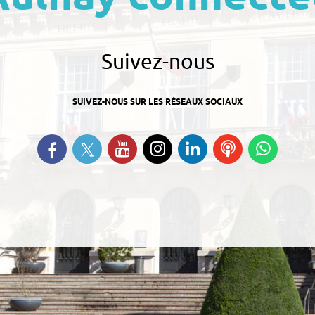
Suivez-nous
SUIVEZ-NOUS SUR LES RÉSEAUX SOCIAUX
Suivez-nous sur Twitter
Retrouvez-nous sur Facebook
Suivez-nous sur YouTube
Suivez-nous sur
Retrouvez-nous
Ecoutez
Suive
Instagram
sur Linkedin
nos
nous s
Podcasts
Whats