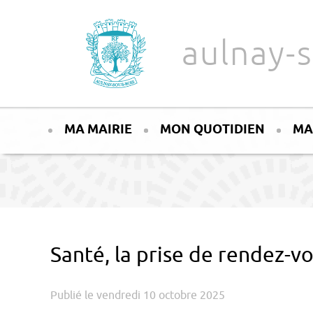
Aller au texte
Aller au menu
aulnay-s
Passer
Menu principal
au
MA MAIRIE
MON QUOTIDIEN
MA
contenu
Santé, la prise de rendez-vo
Publié le vendredi 10 octobre 2025