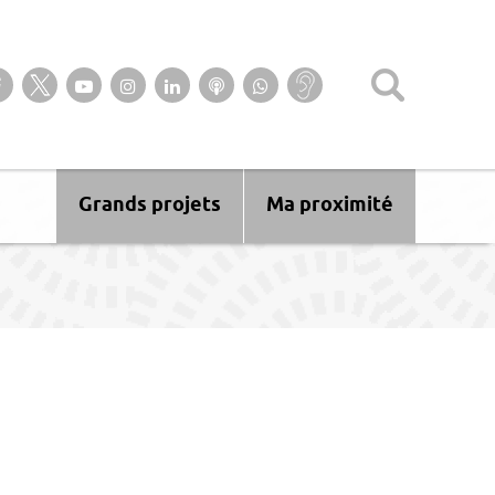
Suivez-nous sur notre page Facebook
Suivez-nous sur Twitter
Suivez-nous sur YouTube
Suivez-nous sur Instagram
Retrouvez-nous sur Linkedin
Ecoutez nos Podcasts
Suivez-nous sur
Baisse
WhatsApp
d’audition ?
Malentendant
? Sourd ?
Grands projets
Ma proximité