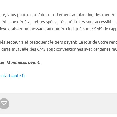
site, vous pourrez accéder directement au planning des médecin
édecine générale et les spécialités médicales sont accessibles
s devez laisser un message au numéro indiqué sur le SMS de rap
nés secteur 1 et pratiquent le tiers payant. Le jour de votre r
re carte mutuelle (les CMS sont conventionnés avec certaines mu
ter 15 minutes avant.
ontactsante.fr
.
r Google+
rimer
Envoyer à un ami