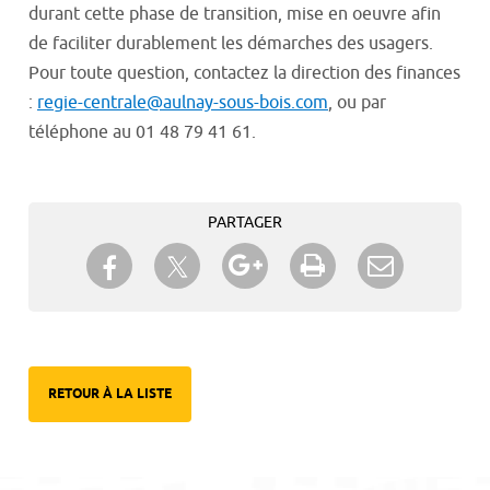
durant cette phase de transition, mise en oeuvre afin
de faciliter durablement les démarches des usagers.
Pour toute question, contactez la direction des finances
:
regie-centrale@aulnay-sous-bois.com
, ou par
téléphone au 01 48 79 41 61.
PARTAGER
Partager sur Twitter
Partager sur Facebook
Partager sur Google+
Imprimer
Envoyer à
un ami
RETOUR À LA LISTE