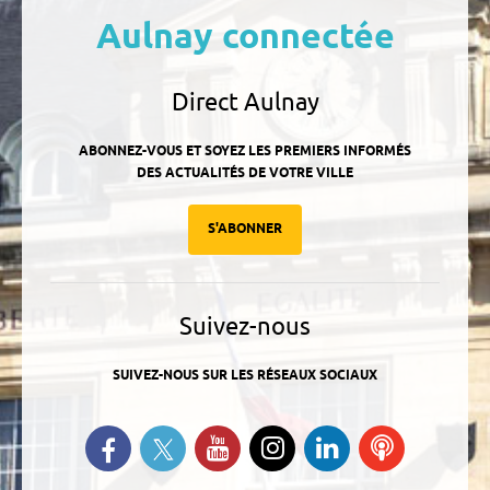
Aulnay connectée
Direct Aulnay
ABONNEZ-VOUS ET SOYEZ LES PREMIERS INFORMÉS
DES ACTUALITÉS DE VOTRE VILLE
S'ABONNER
Suivez-nous
SUIVEZ-NOUS SUR LES RÉSEAUX SOCIAUX
Suivez-nous sur Twitter
Retrouvez-nous sur Facebook
Suivez-nous sur YouTube
Suivez-nous sur
Retrouvez-
Ecoutez
Instagram
nous sur
nos
Linkedin
Podcasts