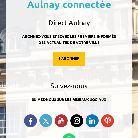
Aulnay connectée
Direct Aulnay
ABONNEZ-VOUS ET SOYEZ LES PREMIERS INFORMÉS
DES ACTUALITÉS DE VOTRE VILLE
S'ABONNER
Suivez-nous
SUIVEZ-NOUS SUR LES RÉSEAUX SOCIAUX
Suivez-nous sur Twitter
Retrouvez-nous sur Facebook
Suivez-nous sur YouTube
Suivez-nous sur
Retrouvez-
Ecoutez
Instagram
nous sur
nos
Linkedin
Podcasts
Suivez-nous sur