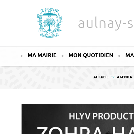
Aller au texte
Aller au menu
aulnay-s
Passer
Menu principal
au
MA MAIRIE
MON QUOTIDIEN
MA
contenu
VOUS ÊTES ICI :
ACCUEIL
AGENDA