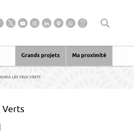
Suivez-nous sur notre page Facebook
Suivez-nous sur Twitter
Suivez-nous sur YouTube
Suivez-nous sur Instagram
Retrouvez-nous sur Linkedin
Ecoutez nos Podcasts
Suivez-nous sur
Baisse
WhatsApp
d’audition ?
Malentendant
? Sourd ?
Grands projets
Ma proximité
OURIA LES YEUX VERTS
 Verts