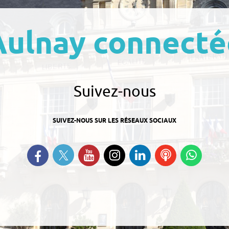
Aulnay connecté
Suivez-nous
SUIVEZ-NOUS SUR LES RÉSEAUX SOCIAUX
Suivez-nous sur Twitter
Retrouvez-nous sur Facebook
Suivez-nous sur YouTube
Suivez-nous sur
Retrouvez-nous
Ecoutez
Suive
Instagram
sur Linkedin
nos
nous s
Podcasts
Whats