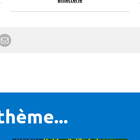
Billetterie
r Google+
rimer
Envoyer à un ami
thème...