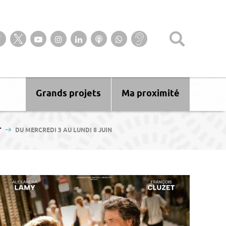
Suivez-nous sur notre page Facebook
Suivez-nous sur Twitter
Suivez-nous sur YouTube
Suivez-nous sur Instagram
Retrouvez-nous sur Linkedin
Ecoutez nos Podcasts
Suivez-nous sur
Baisse
WhatsApp
d’audition ?
Malentendant
? Sourd ?
Grands projets
Ma proximité
T
DU MERCREDI 3 AU LUNDI 8 JUIN