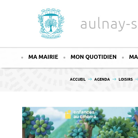
Aller au texte
Aller au menu
aulnay-s
Passer
Menu principal
au
MA MAIRIE
MON QUOTIDIEN
MA
contenu
VOUS ÊTES ICI :
ACCUEIL
AGENDA
LOISIRS