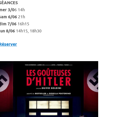
SÉANCES
mer 3/0
6 14h
sam 6/06
21h
dim 7/06
16h15
lun 8/06
14h15, 18h30
Réserver