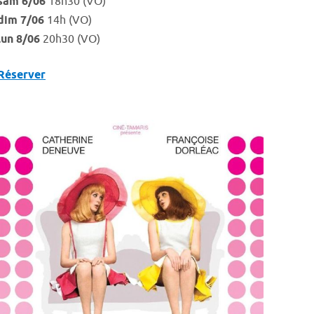
sam 6/06
18h30 (VO)
dim 7/06
14h (VO)
lun 8/06
20h30 (VO)
Réserver