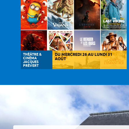
THÉÂTRE &
DU MERCREDI 26 AU LUNDI 31
CINÉMA
AOÛT
JACQUES
PRÉVERT