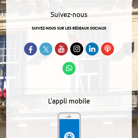
Suivez-nous
SUIVEZ-NOUS SUR LES RÉSEAUX SOCIAUX
Suivez-nous sur Twitter
Retrouvez-nous sur Facebook
Suivez-nous sur YouTube
Suivez-nous sur
Retrouvez-
Ecoutez
Instagram
nous sur
nos
Linkedin
Podcasts
Suivez-nous sur
WhatsApp
L'appli mobile