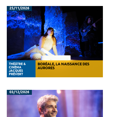
25/11/2026
THÉÂTRE &
BORÉALE, LA NAISSANCE DES
CINÉMA
AURORES
JACQUES
PRÉVERT
03/12/2026