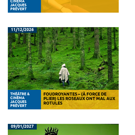
CINÉMA
JACQUES
PRÉVERT
11/12/2026
THÉÂTRE &
FOUDROYANTES – (À FORCE DE
CINÉMA
PLIER) LES ROSEAUX ONT MAL AUX
JACQUES
ROTULES
PRÉVERT
09/01/2027