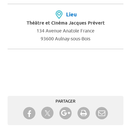
Lieu
Théâtre et Cinéma Jacques Prévert
134 Avenue Anatole France
93600 Aulnay-sous-Bois
PARTAGER
Partager sur Twitter
Partager sur Facebook
Partager sur Google+
Imprimer
Envoyer à
un ami