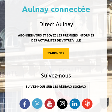
Aulnay connectée
Direct Aulnay
ABONNEZ-VOUS ET SOYEZ LES PREMIERS INFORMÉS
DES ACTUALITÉS DE VOTRE VILLE
S'ABONNER
Suivez-nous
SUIVEZ-NOUS SUR LES RÉSEAUX SOCIAUX
Suivez-nous sur Twitter
Retrouvez-nous sur Facebook
Suivez-nous sur YouTube
Suivez-nous sur
Retrouvez-
Ecoutez
Instagram
nous sur
nos
Linkedin
Podcasts