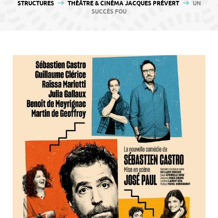
contenu
STRUCTURES
THÉÂTRE & CINÉMA JACQUES PRÉVERT
UN
SUCCÈS FOU