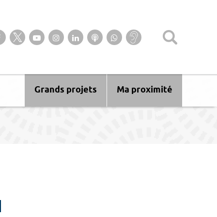
Suivez-nous sur notre page Facebook
Suivez-nous sur Twitter
Suivez-nous sur YouTube
Suivez-nous sur Instagram
Retrouvez-nous sur Linkedin
Ecoutez nos Podcasts
Suivez-nous sur
Baisse
WhatsApp
d’audition ?
Malentendant
? Sourd ?
Grands projets
Ma proximité