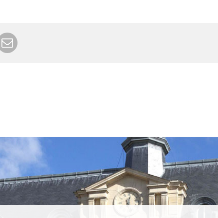
r Google+
rimer
Envoyer à un ami