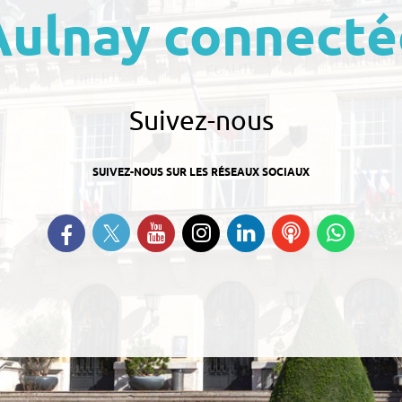
Aulnay connecté
Suivez-nous
SUIVEZ-NOUS SUR LES RÉSEAUX SOCIAUX
Suivez-nous sur Twitter
Retrouvez-nous sur Facebook
Suivez-nous sur YouTube
Suivez-nous sur
Retrouvez-nous
Ecoutez
Suive
Instagram
sur Linkedin
nos
nous s
Podcasts
Whats