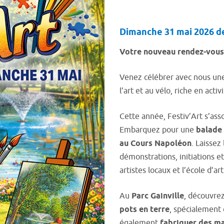
Dimanche 31 mai 2026 de
Votre nouveau rendez-vous 
Venez célébrer avec nous une 
l’art et au vélo, riche en activ
Cette année, Festiv’Art s’asso
Embarquez pour une
balade 
au Cours Napoléon
. Laissez
démonstrations, initiations et
artistes locaux et l’école d’a
Au
Parc Gainville
, découvre
pots en terre
, spécialement
également
fabriquer des ma