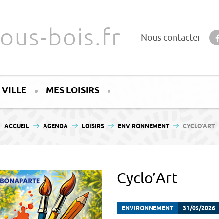
ous-bois.fr
Nous contacter
 VILLE
MES LOISIRS
VOUS ÊTES ICI :
ACCUEIL
AGENDA
LOISIRS
ENVIRONNEMENT
CYCLO’ART
Cyclo’Art
ENVIRONNEMENT
31/05/2026