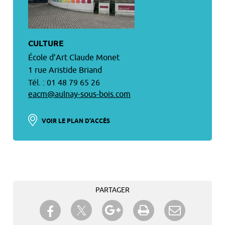
CULTURE
École d’Art Claude Monet
1 rue Aristide Briand
Tél. : 01 48 79 65 26
eacm@aulnay-sous-bois.com
VOIR LE PLAN D'ACCÈS
PARTAGER
Partager sur Twitter
Partager sur Facebook
Partager sur Google+
Imprimer
Envoyer à
un ami