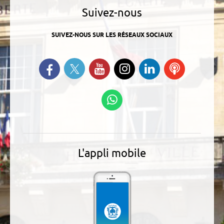
Suivez-nous
SUIVEZ-NOUS SUR LES RÉSEAUX SOCIAUX
Suivez-nous sur Twitter
Retrouvez-nous sur Facebook
Suivez-nous sur YouTube
Suivez-nous sur
Retrouvez-
Ecoutez
Instagram
nous sur
nos
Linkedin
Podcasts
Suivez-nous sur
WhatsApp
L'appli mobile