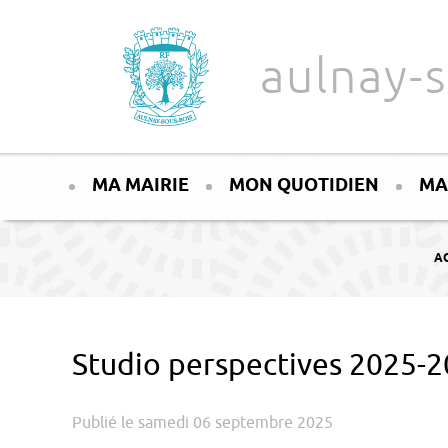
Aller au texte
Aller au menu
aulnay-s
Passer
Menu principal
au
MA MAIRIE
MON QUOTIDIEN
MA
contenu
VO
A
Studio perspectives 2025-
Publié le samedi 06 septembre 2025