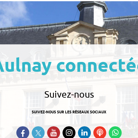
Aulnay connecté
Suivez-nous
SUIVEZ-NOUS SUR LES RÉSEAUX SOCIAUX
Suivez-nous sur Twitter
Retrouvez-nous sur Facebook
Suivez-nous sur YouTube
Suivez-nous sur
Retrouvez-nous
Ecoutez
Suive
Instagram
sur Linkedin
nos
nous s