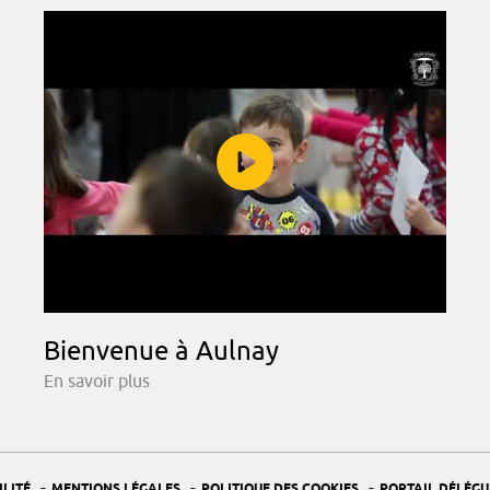
Bienvenue à Aulnay
En savoir plus
-
-
-
ILITÉ
MENTIONS LÉGALES
POLITIQUE DES COOKIES
PORTAIL DÉLÉGU