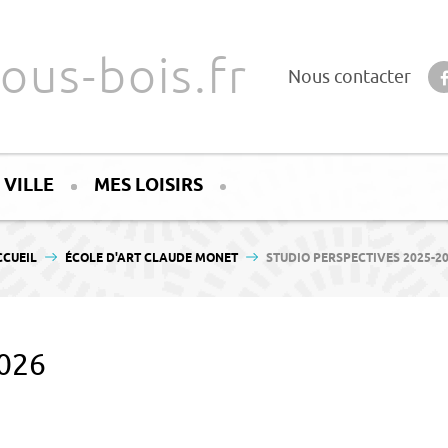
ous-bois.fr
Nous contacter
 VILLE
MES LOISIRS
US ÊTES ICI :
CCUEIL
ÉCOLE D'ART CLAUDE MONET
STUDIO PERSPECTIVES 2025-2
2026