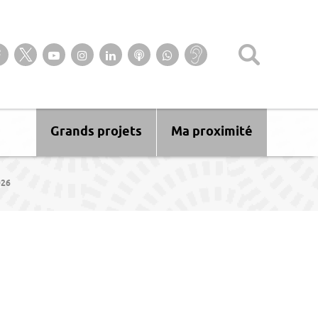
Suivez-nous sur notre page Facebook
Suivez-nous sur Twitter
Suivez-nous sur YouTube
Suivez-nous sur Instagram
Retrouvez-nous sur Linkedin
Ecoutez nos Podcasts
Suivez-nous sur
Baisse
WhatsApp
d’audition ?
Malentendant
? Sourd ?
Grands projets
Ma proximité
026