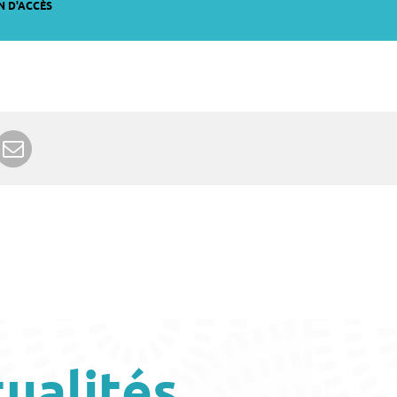
N D'ACCÈS
r Google+
rimer
Envoyer à un ami
tualités…