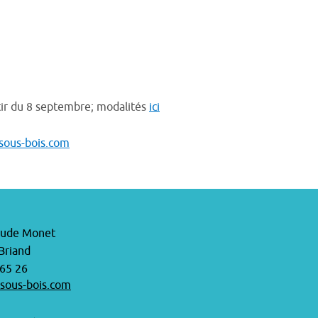
rtir du 8 septembre; modalités
ici
sous-bois.com
laude Monet
 Briand
 65 26
sous-bois.com