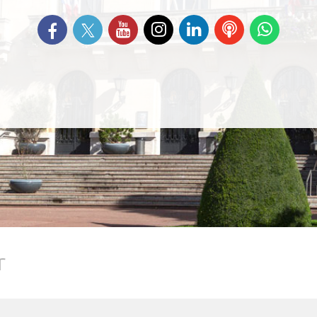
Suivez-nous sur Twitter
Retrouvez-nous sur Facebook
Suivez-nous sur YouTube
Suivez-nous sur
Retrouvez-nous
Ecoutez
Suive
Instagram
sur Linkedin
nos
nous s
Podcasts
Whats
r