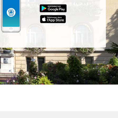
z-
ur
App