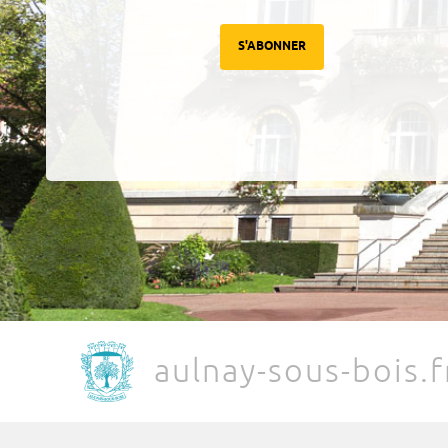
S'ABONNER
aulnay-sous-bois.f