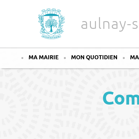
Aller au texte
Aller au menu
aulnay-s
Passer
Menu principal
au
MA MAIRIE
MON QUOTIDIEN
MA
contenu
Com