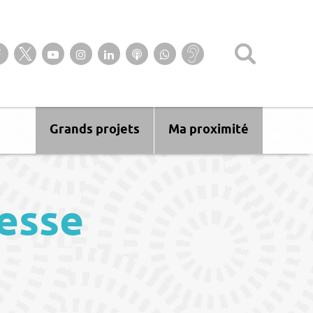
Suivez-nous sur notre page Facebook
Suivez-nous sur Twitter
Suivez-nous sur YouTube
Suivez-nous sur Instagram
Retrouvez-nous sur Linkedin
Ecoutez nos Podcasts
Suivez-nous sur
Baisse
WhatsApp
d’audition ?
Malentendant
? Sourd ?
Grands projets
Ma proximité
esse