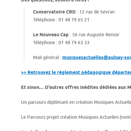
Des questions, besoin d’infos ?
Conservatoire CRD
:
12 rue de Sevran
Téléphone : 01 48 79 65 21
Le Nouveau Cap
:
56 rue Auguste Renoir
Téléphone :
01 48 79 63 33
Mail général :
musiquesactuelles@aulnay-so
>> Retrouvez le règlement pédagogique dépar
Et sinon… D’autres offres inédites dédiées aux 
Un
parcours diplômant en création Musiques Actuelle
Le
Parcours projet création Musiques Actuelles
(
nomb