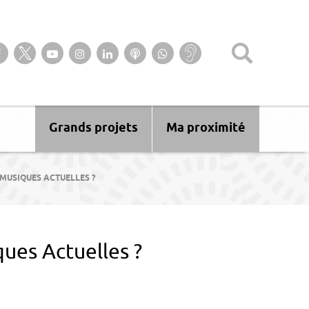
Suivez-nous sur notre page Facebook
Suivez-nous sur Twitter
Suivez-nous sur YouTube
Suivez-nous sur Instagram
Retrouvez-nous sur Linkedin
Ecoutez nos Podcasts
Suivez-nous sur
Baisse
WhatsApp
d’audition ?
Malentendant
? Sourd ?
Grands projets
Ma proximité
MUSIQUES ACTUELLES ?
ues Actuelles ?