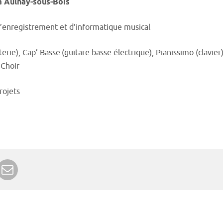
 à Aulnay-sous-Bois
d’enregistrement et d’informatique musical
erie), Cap’ Basse (guitare basse électrique), Pianissimo (clavier)
 Choir
rojets
r Google+
rimer
Envoyer à un ami