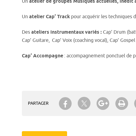
Un
atelier de groupes Musiques actuelles, inédit
Un
atelier Cap’ Track
pour acquérir les techniques 
Des
ateliers instrumentaux variés :
Cap’ Drum (batt
Cap’ Guitare, Cap’ Voix (coaching vocal), Cap’ Gospel
Cap’ Accompagne
: accompagnement ponctuel de p
Partager sur Twitter
Partager sur Facebook
Partager su
Imp
PARTAGER