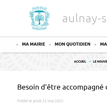
Aller au texte
Aller au menu
aulnay-s
Passer
Menu principal
au
MA MAIRIE
MON QUOTIDIEN
MA
contenu
VOUS ÊTES ICI :
ACCUEIL
LE NOUV
Besoin d’être accompagné d
Publié le jeudi 22 mai 2025