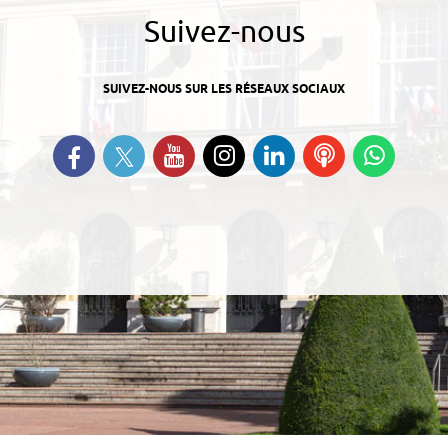
Suivez-nous
SUIVEZ-NOUS SUR LES RÉSEAUX SOCIAUX
Suivez-nous sur Twitter
Retrouvez-nous sur Facebook
Suivez-nous sur YouTube
Suivez-nous sur
Retrouvez-nous
Ecoutez
Suive
Instagram
sur Linkedin
nos
nous s
Podcasts
Whats