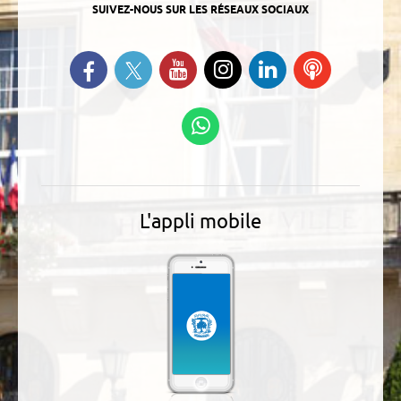
SUIVEZ-NOUS SUR LES RÉSEAUX SOCIAUX
Suivez-nous sur Twitter
Retrouvez-nous sur Facebook
Suivez-nous sur YouTube
Suivez-nous sur
Retrouvez-
Ecoutez
Instagram
nous sur
nos
Linkedin
Podcasts
Suivez-nous sur
WhatsApp
L'appli mobile