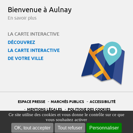
Bienvenue à Aulnay
En savoir plus
LA CARTE INTERACTIVE
DÉCOUVREZ
LA CARTE INTERACTIVE
DE VOTRE VILLE
-
-
ESPACE PRESSE
MARCHÉS PUBLICS
ACCESSIBILITÉ
-
-
MENTIONS LÉGALES
POLITIQUE DES COOKIES
Ce site utilise des cookies et vous donne le contrôle sur ce que
-
-
PORTAIL DÉLÉGUÉ À LA PROTECTION DES DONNÉES
PLAN DU SITE
vous souhaitez activer
-
GESTION DES COOKIES
OK, tout accepter
Tout refuser
Personnaliser