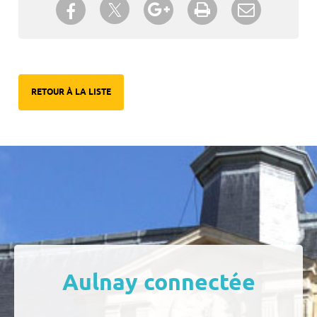
Partager sur Twitter
Partager sur Facebook
Partager sur Google+
Imprimer
Envoyer à
un ami
RETOUR À LA LISTE
Aulnay connectée