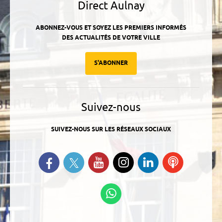
Direct Aulnay
ABONNEZ-VOUS ET SOYEZ LES PREMIERS INFORMÉS
DES ACTUALITÉS DE VOTRE VILLE
S'ABONNER
Suivez-nous
SUIVEZ-NOUS SUR LES RÉSEAUX SOCIAUX
Suivez-nous sur Twitter
Retrouvez-nous sur Facebook
Suivez-nous sur YouTube
Suivez-nous sur
Retrouvez-
Ecoutez
Instagram
nous sur
nos
Linkedin
Podcasts
Suivez-nous sur
WhatsApp