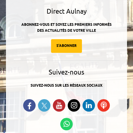
Direct Aulnay
ABONNEZ-VOUS ET SOYEZ LES PREMIERS INFORMÉS
DES ACTUALITÉS DE VOTRE VILLE
S'ABONNER
Suivez-nous
SUIVEZ-NOUS SUR LES RÉSEAUX SOCIAUX
Suivez-nous sur Twitter
Retrouvez-nous sur Facebook
Suivez-nous sur YouTube
Suivez-nous sur
Retrouvez-
Ecoutez
Instagram
nous sur
nos
Linkedin
Podcasts
Suivez-nous sur
WhatsApp