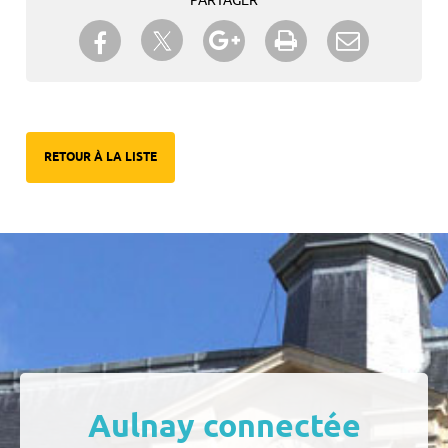
PARTAGER
Partager sur Twitter
Partager sur Facebook
Partager sur Google+
Imprimer
Envoyer à
un ami
RETOUR À LA LISTE
Aulnay connectée