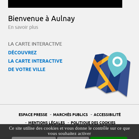
Bienvenue à Aulnay
En savoir plus
LA CARTE INTERACTIVE
DÉCOUVREZ
LA CARTE INTERACTIVE
DE VOTRE VILLE
-
-
ESPACE PRESSE
MARCHÉS PUBLICS
ACCESSIBILITÉ
-
-
MENTIONS LÉGALES
POLITIQUE DES COOKIES
Ce site utilise des cookies et vous donne le contrôle sur ce que
-
-
PORTAIL DÉLÉGUÉ À LA PROTECTION DES DONNÉES
PLAN DU SITE
vous souhaitez activer
-