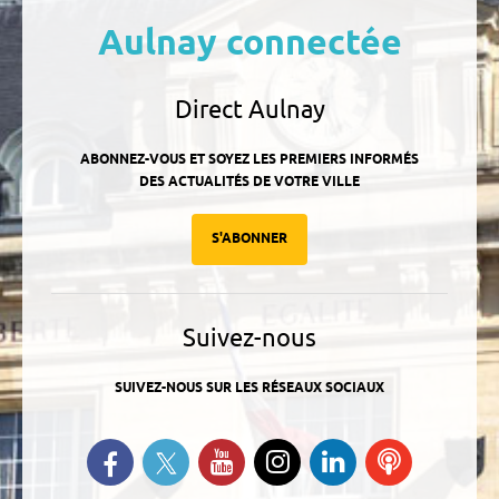
Aulnay connectée
Direct Aulnay
ABONNEZ-VOUS ET SOYEZ LES PREMIERS INFORMÉS
DES ACTUALITÉS DE VOTRE VILLE
S'ABONNER
Suivez-nous
SUIVEZ-NOUS SUR LES RÉSEAUX SOCIAUX
Suivez-nous sur Twitter
Retrouvez-nous sur Facebook
Suivez-nous sur YouTube
Suivez-nous sur
Retrouvez-
Ecoutez
Instagram
nous sur
nos
Linkedin
Podcasts