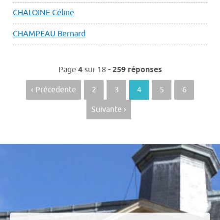
CHALOINE Céline
CHAMPEAU Bernard
Navigation
Page
4
sur
18
- 259 réponses
des
articles
‹ Précedente
2
3
4
5
6
Suivante ›