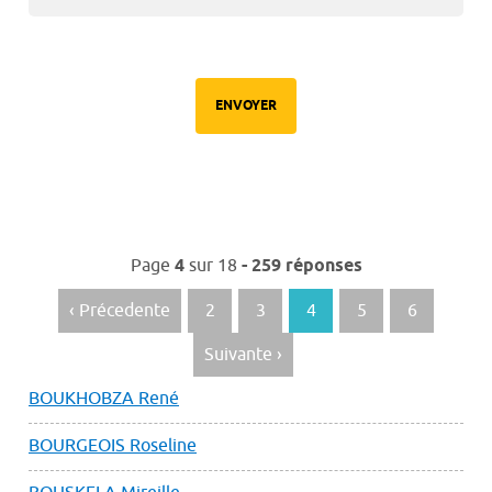
Navigation
Page
4
sur
18
- 259 réponses
des
articles
‹ Précedente
2
3
4
5
6
Suivante ›
BOUKHOBZA René
BOURGEOIS Roseline