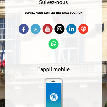
Suivez-nous
SUIVEZ-NOUS SUR LES RÉSEAUX SOCIAUX
Suivez-nous sur Twitter
Retrouvez-nous sur Facebook
Suivez-nous sur YouTube
Suivez-nous sur
Retrouvez-
Ecoutez
Instagram
nous sur
nos
Linkedin
Podcasts
Suivez-nous sur
WhatsApp
L'appli mobile