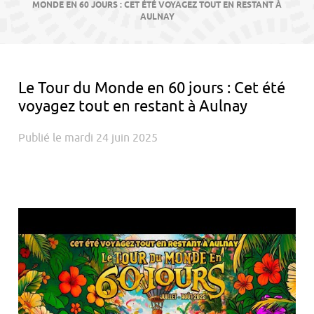
contenu
MONDE EN 60 JOURS : CET ÉTÉ VOYAGEZ TOUT EN RESTANT À
AULNAY
Le Tour du Monde en 60 jours : Cet été
voyagez tout en restant à Aulnay
Publié le mardi 24 juin 2025