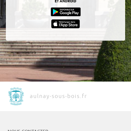
ET ANDROÏD
aulnay-sous-bois.fr