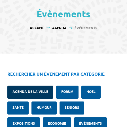
contenu
Évènements
VOUS ÊTES ICI :
ACCUEIL
AGENDA
ÉVÈNEMENTS
RECHERCHER UN ÉVÈNEMENT PAR CATÉGORIE
AGENDA DE LA VILLE
FORUM
NOËL
SANTÉ
HUMOUR
SENIORS
EXPOSITIONS
ÉCONOMIE
ÉVÈNEMENTS