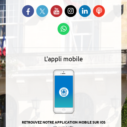
Suivez-nous sur Twitter
Retrouvez-nous sur Facebook
Suivez-nous sur YouTube
Suivez-nous sur
Retrouvez-
Ecoutez
Instagram
nous sur
nos
Linkedin
Podcasts
Suivez-nous sur
WhatsApp
L'appli mobile
RETROUVEZ NOTRE APPLICATION MOBILE SUR IOS