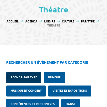
contenu
Théatre
VOUS ÊTES ICI :
ACCUEIL
AGENDA
LOISIRS
CULTURE
PAR TYPE
THÉATRE
RECHERCHER UN ÉVÈNEMENT PAR CATÉGORIE
AGENDA PAR TYPE
HUMOUR
MUSIQUE ET CONCERT
VISITES ET EXPOSITIONS
CONFÉRENCES ET RENCONTRES
DANSE