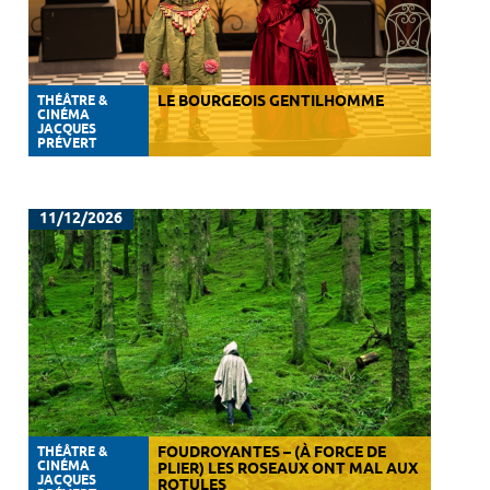
THÉÂTRE &
LE BOURGEOIS GENTILHOMME
CINÉMA
JACQUES
PRÉVERT
11/12/2026
THÉÂTRE &
FOUDROYANTES – (À FORCE DE
CINÉMA
PLIER) LES ROSEAUX ONT MAL AUX
JACQUES
ROTULES