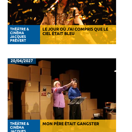
THÉÂTRE &
LE JOUR OÙ J’AI COMPRIS QUE LE
CINÉMA
CIEL ÉTAIT BLEU
JACQUES
PRÉVERT
20/04/2027
THÉÂTRE &
MON PÈRE ÉTAIT GANGSTER
CINÉMA
JACQUES