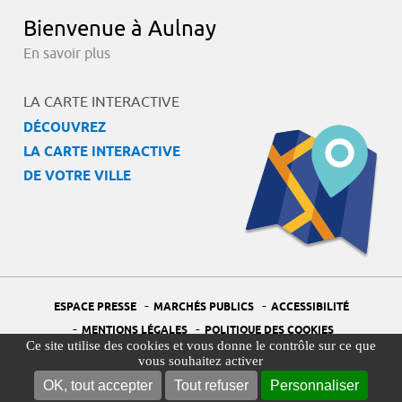
Bienvenue à Aulnay
En savoir plus
LA CARTE INTERACTIVE
DÉCOUVREZ
LA CARTE INTERACTIVE
DE VOTRE VILLE
-
-
ESPACE PRESSE
MARCHÉS PUBLICS
ACCESSIBILITÉ
-
-
MENTIONS LÉGALES
POLITIQUE DES COOKIES
Ce site utilise des cookies et vous donne le contrôle sur ce que
-
-
PORTAIL DÉLÉGUÉ À LA PROTECTION DES DONNÉES
PLAN DU SITE
vous souhaitez activer
-
GESTION DES COOKIES
OK, tout accepter
Tout refuser
Personnaliser