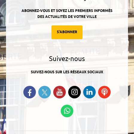
ABONNEZ-VOUS ET SOYEZ LES PREMIERS INFORMÉS
DES ACTUALITÉS DE VOTRE VILLE
S'ABONNER
Suivez-nous
SUIVEZ-NOUS SUR LES RÉSEAUX SOCIAUX
Suivez-nous sur Twitter
Retrouvez-nous sur Facebook
Suivez-nous sur YouTube
Suivez-nous sur
Retrouvez-
Ecoutez
Instagram
nous sur
nos
Linkedin
Podcasts
Suivez-nous sur
WhatsApp