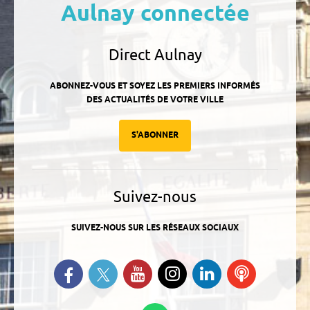
Aulnay connectée
Direct Aulnay
ABONNEZ-VOUS ET SOYEZ LES PREMIERS INFORMÉS
DES ACTUALITÉS DE VOTRE VILLE
S'ABONNER
Suivez-nous
SUIVEZ-NOUS SUR LES RÉSEAUX SOCIAUX
Suivez-nous sur Twitter
Retrouvez-nous sur Facebook
Suivez-nous sur YouTube
Suivez-nous sur
Retrouvez-
Ecoutez
Instagram
nous sur
nos
Linkedin
Podcasts
Suivez-nous sur